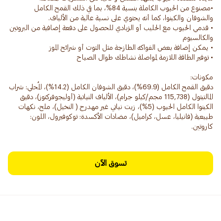
•مصنوع من الحبوب الكاملة بنسبة 84%، بما في ذلك القمح الكامل
• قدمي الحبوب مع الحليب أو الزبادي للحصول على دفعة إضافية من البروتين
دقيق القمح الكامل (69.9%)، دقيق الشوفان الكامل (14.2%)، المُحلي: شراب
المالتيتول (115,738 مجم/كيلو جرام)، الألياف النباتية (أوليجوفركتوز)، دقيق
الكينوا الكامل الحبوب (5%)، زيت نباتي غير مهدرج ( النخيل)، ملح، نكهات
طبيعية (فانيليا، عسل، كراميل)، مضادات الأكسدة: توكوفيرول، اللون:
كاروتين.
تسوق الآن