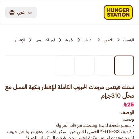
عربي
الرئيسية
المقاضي
الدمام
الجلوية
لولو اكسبريس
الإفطار
نستله فيتنس مربعات الحبوب الكاملة للإفطار بنكهة العسل مع
محلّي 310جرام
25
الوصف
•اكتشف FITNESS® العسل الخالي من السكر المضاف، وهو عبارة عن حبوب