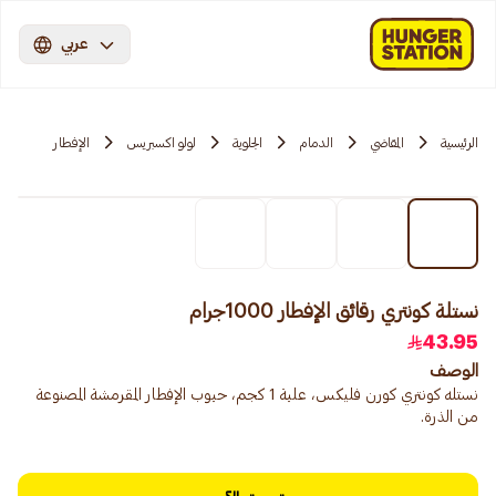
عربي
الرئيسية
المقاضي
الدمام
الجلوية
لولو اكسبريس
الإفطار
نستلة كونتري رقائق الإفطار 1000جرام
43.95
الوصف
نستله كونتري كورن فليكس، علبة 1 كجم، حبوب الإفطار المقرمشة المصنوعة
من الذرة.