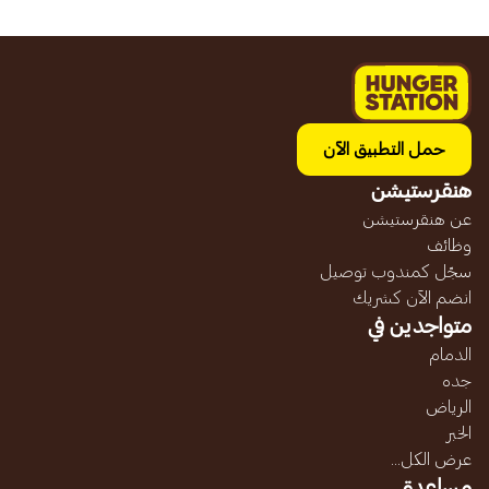
حمل التطبيق الآن
هنقرستيشن
عن هنقرستيشن
وظائف
سجّل كمندوب توصيل
انضم الآن كشريك
متواجدين في
الدمام
جده
الرياض
الخبر
عرض الكل...
مساعدة