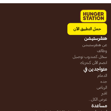
حمل التطبيق الآن
هنقرستيشن
عن هنقرستيشن
وظائف
سجّل كمندوب توصيل
انضم الآن كشريك
متواجدين في
الدمام
جده
الرياض
الخبر
عرض الكل...
مساعدة