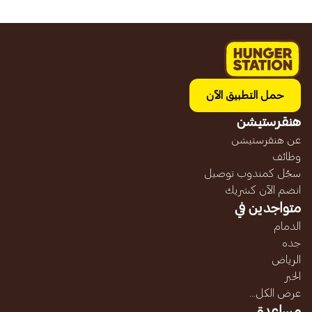
حمل التطبيق الآن
هنقرستيشن
عن هنقرستيشن
وظائف
سجّل كمندوب توصيل
انضم الآن كشريك
متواجدين في
الدمام
جده
الرياض
الخبر
عرض الكل...
مساعدة