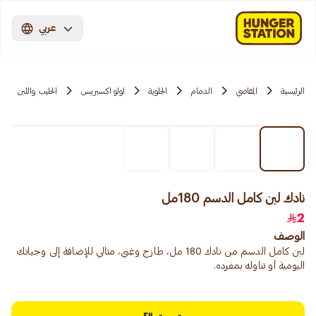
عربي
الرئيسية
المقاضي
الدمام
الجلوية
لولو اكسبريس
الحليب واللبن
نادك لبن كامل الدسم 180مل
2
الوصف
لبن كامل الدسم من نادك 180 مل، طازج وغني، مثالي للإضافة إلى وجباتك
اليومية أو تناوله بمفرده.