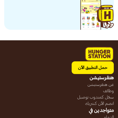
حمل التطبيق الآن
هنقرستيشن
عن هنقرستيشن
وظائف
سجّل كمندوب توصيل
انضم الآن كشريك
متواجدين في
الدمام