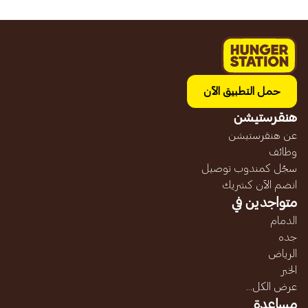
حمل التطبيق الآن
هنقرستيشن
عن هنقرستيشن
وظائف
سجّل كمندوب توصيل
انضم الآن كشريك
متواجدين في
الدمام
جده
الرياض
الخبر
عرض الكل...
مساعدة