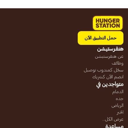
حمل التطبيق الآن
هنقرستيشن
عن هنقرستيشن
وظائف
سجّل كمندوب توصيل
انضم الآن كشريك
متواجدين في
الدمام
جده
الرياض
الخبر
عرض الكل...
مساعدة