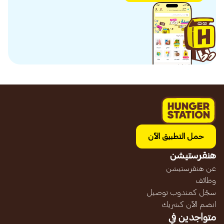
حمل التطبيق الآن
هنقرستيشن
عن هنقرستيشن
وظائف
سجّل كمندوب توصيل
انضم الآن كشريك
متواجدين في