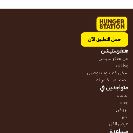
حمل التطبيق الآن
هنقرستيشن
عن هنقرستيشن
وظائف
سجّل كمندوب توصيل
انضم الآن كشريك
متواجدين في
الدمام
جده
الرياض
الخبر
عرض الكل...
مساعدة