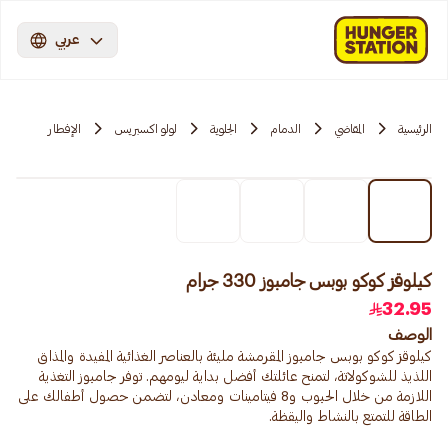
عربي
الرئيسية
المقاضي
الدمام
الجلوية
لولو اكسبريس
الإفطار
كيلوقز كوكو بوبس جامبوز 330 جرام
32.95
الوصف
كيلوقز كوكو بوبس جامبوز المقرمشة مليئة بالعناصر الغذائية المفيدة والمذاق
اللذيذ للشوكولاتة، لتمنح عائلتك أفضل بداية ليومهم. توفر جامبوز التغذية
اللازمة من خلال الحبوب و8 فيتامينات ومعادن، لتضمن حصول أطفالك على
الطاقة للتمتع بالنشاط واليقظة.