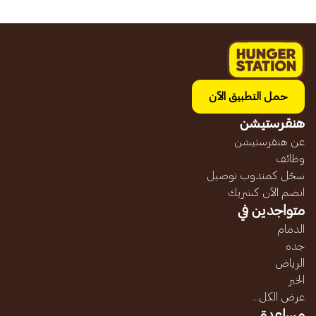
حمل التطبيق الآن
هنقرستيشن
عن هنقرستيشن
وظائف
سجّل كمندوب توصيل
انضم الآن كشريك
متواجدين في
الدمام
جده
الرياض
الخبر
عرض الكل...
مساعدة