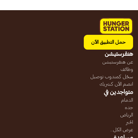
حمل التطبيق الآن
هنقرستيشن
عن هنقرستيشن
وظائف
سجّل كمندوب توصيل
انضم الآن كشريك
متواجدين في
الدمام
جده
الرياض
الخبر
عرض الكل...
مساعدة