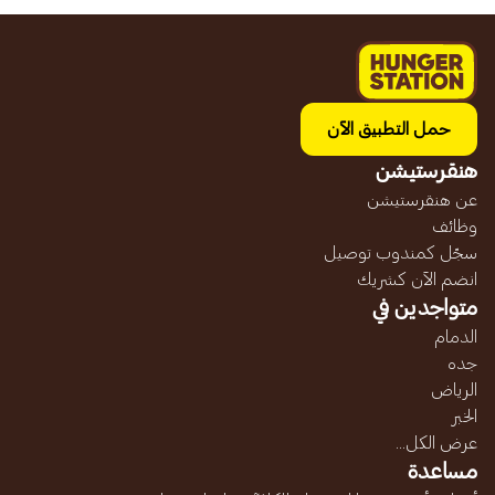
حمل التطبيق الآن
هنقرستيشن
عن هنقرستيشن
وظائف
سجّل كمندوب توصيل
انضم الآن كشريك
متواجدين في
الدمام
جده
الرياض
الخبر
عرض الكل...
مساعدة