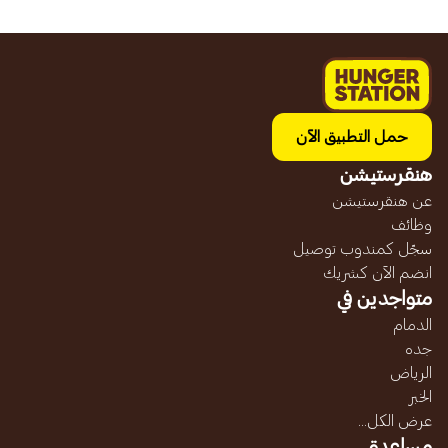
حمل التطبيق الآن
هنقرستيشن
عن هنقرستيشن
وظائف
سجّل كمندوب توصيل
انضم الآن كشريك
متواجدين في
الدمام
جده
الرياض
الخبر
عرض الكل...
مساعدة