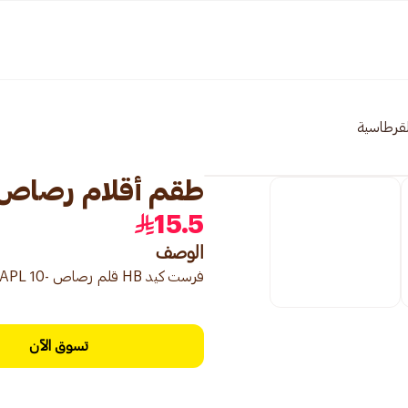
لقرطاسية
طقم أقلام رصاص للأطفال HB
15.5
الوصف
فرست كيد HB قلم رصاص -FK1322-APL 10 أقلام
تسوق الآن