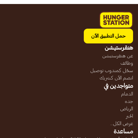
حمل التطبيق الآن
هنقرستيشن
عن هنقرستيشن
وظائف
سجّل كمندوب توصيل
انضم الآن كشريك
متواجدين في
الدمام
جده
الرياض
الخبر
عرض الكل...
مساعدة