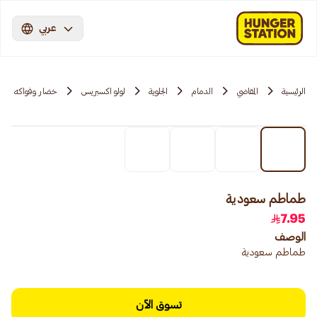
عربي
الرئيسية
المقاضي
الدمام
الجلوية
لولو اكسبريس
خضار وفواكه
طماطم سعودية
7.95
الوصف
طماطم سعودية
تسوق الآن