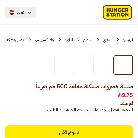
عربي
الرئيسية
المقاضي
الدمام
الجلوية
لولو اكسبريس
خضار وفواكه
صينية خضروات مشكلة مغلفة 500 جم تقريباً
9.75
الوصف
استمتع بأفضل الخضروات الطازجة المحلية عند الطلب
تسوق الآن