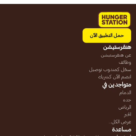
حمل التطبيق الآن
هنقرستيشن
عن هنقرستيشن
وظائف
سجّل كمندوب توصيل
انضم الآن كشريك
متواجدين في
الدمام
جده
الرياض
الخبر
عرض الكل...
مساعدة