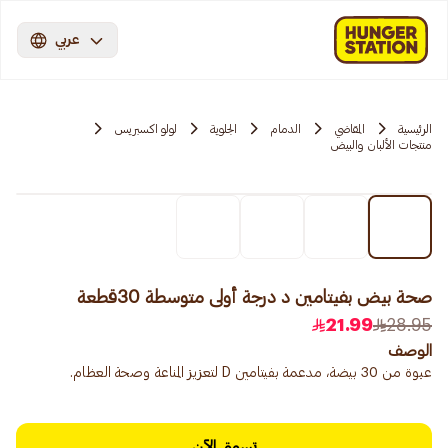
عربي
الرئيسية
المقاضي
الدمام
الجلوية
لولو اكسبريس
منتجات الألبان والبيض
صحة بيض بفيتامين د درجة أولى متوسطة 30قطعة
21.99
28.95
الوصف
عبوة من 30 بيضة، مدعمة بفيتامين D لتعزيز المناعة وصحة العظام.
تسوق الآن