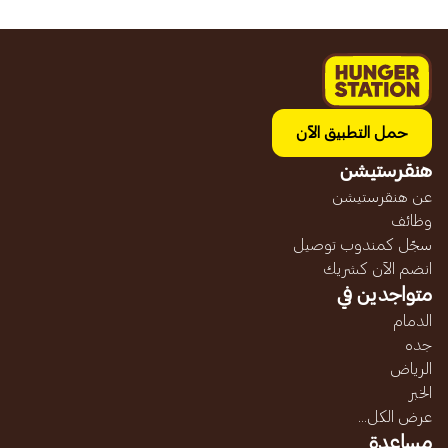
حمل التطبيق الآن
هنقرستيشن
عن هنقرستيشن
وظائف
سجّل كمندوب توصيل
انضم الآن كشريك
متواجدين في
الدمام
جده
الرياض
الخبر
عرض الكل...
مساعدة