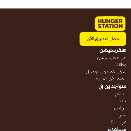
حمل التطبيق الآن
هنقرستيشن
عن هنقرستيشن
وظائف
سجّل كمندوب توصيل
انضم الآن كشريك
متواجدين في
الدمام
جده
الرياض
الخبر
عرض الكل...
مساعدة