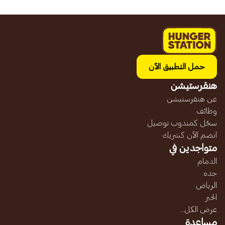
حمل التطبيق الآن
هنقرستيشن
عن هنقرستيشن
وظائف
سجّل كمندوب توصيل
انضم الآن كشريك
متواجدين في
الدمام
جده
الرياض
الخبر
عرض الكل...
مساعدة