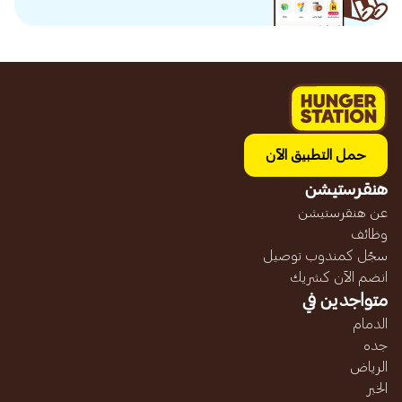
حمل التطبيق الآن
هنقرستيشن
عن هنقرستيشن
وظائف
سجّل كمندوب توصيل
انضم الآن كشريك
متواجدين في
الدمام
جده
الرياض
الخبر