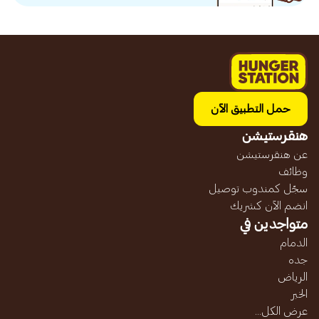
حمل التطبيق الآن
هنقرستيشن
عن هنقرستيشن
وظائف
سجّل كمندوب توصيل
انضم الآن كشريك
متواجدين في
الدمام
جده
الرياض
الخبر
عرض الكل...