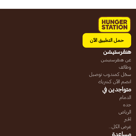
حمل التطبيق الآن
هنقرستيشن
عن هنقرستيشن
وظائف
سجّل كمندوب توصيل
انضم الآن كشريك
متواجدين في
الدمام
جده
الرياض
الخبر
عرض الكل...
مساعدة