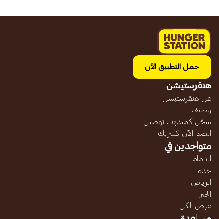
حمل التطبيق الآن
هنقرستيشن
عن هنقرستيشن
وظائف
سجّل كمندوب توصيل
انضم الآن كشريك
متواجدين في
الدمام
جده
الرياض
الخبر
عرض الكل...
مساعدة