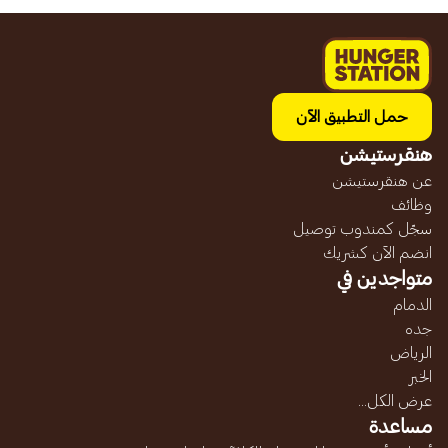
حمل التطبيق الآن
هنقرستيشن
عن هنقرستيشن
وظائف
سجّل كمندوب توصيل
انضم الآن كشريك
متواجدين في
الدمام
جده
الرياض
الخبر
عرض الكل...
مساعدة