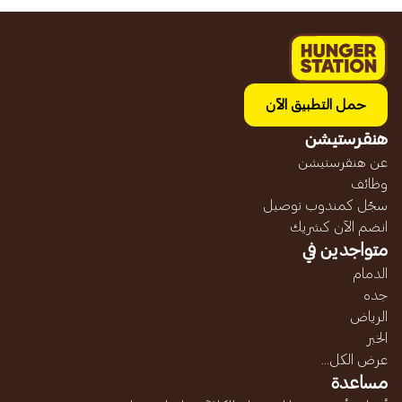
حمل التطبيق الآن
هنقرستيشن
عن هنقرستيشن
وظائف
سجّل كمندوب توصيل
انضم الآن كشريك
متواجدين في
الدمام
جده
الرياض
الخبر
عرض الكل...
مساعدة