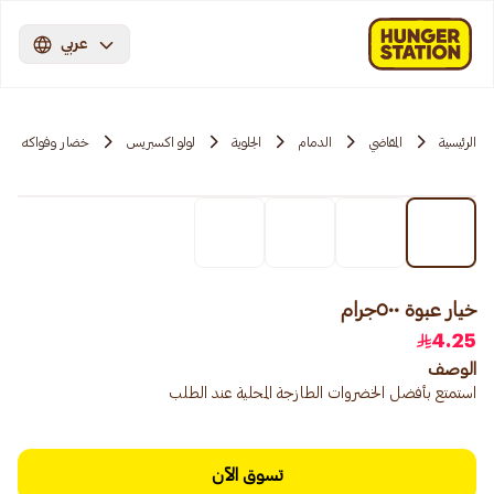
عربي
الرئيسية
المقاضي
الدمام
الجلوية
لولو اكسبريس
خضار وفواكه
خيار عبوة ٥٠٠جرام
4.25
الوصف
استمتع بأفضل الخضروات الطازجة المحلية عند الطلب
تسوق الآن