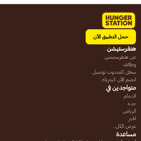
حمل التطبيق الآن
هنقرستيشن
عن هنقرستيشن
وظائف
سجّل كمندوب توصيل
انضم الآن كشريك
متواجدين في
الدمام
جده
الرياض
الخبر
عرض الكل...
مساعدة