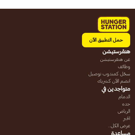
حمل التطبيق الآن
هنقرستيشن
عن هنقرستيشن
وظائف
سجّل كمندوب توصيل
انضم الآن كشريك
متواجدين في
الدمام
جده
الرياض
الخبر
عرض الكل...
مساعدة