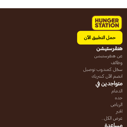
حمل التطبيق الآن
هنقرستيشن
عن هنقرستيشن
وظائف
سجّل كمندوب توصيل
انضم الآن كشريك
متواجدين في
الدمام
جده
الرياض
الخبر
عرض الكل...
مساعدة