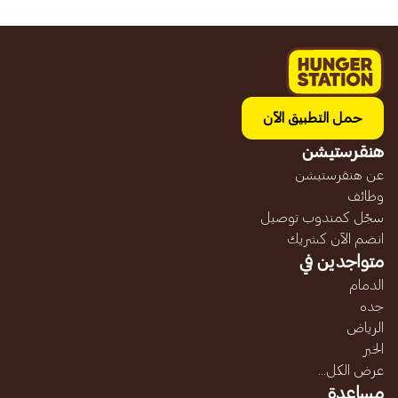
حمل التطبيق الآن
هنقرستيشن
عن هنقرستيشن
وظائف
سجّل كمندوب توصيل
انضم الآن كشريك
متواجدين في
الدمام
جده
الرياض
الخبر
عرض الكل...
مساعدة