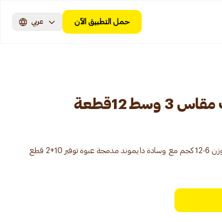
حمل التطبيق الآن
عربي
سط 12قطعة
بيبي جوي حفاضات حجم متوسط 3 وزن 6-12 كجم مع وسادة دايموند مدمجة عبوة توفير 10+2 قطع