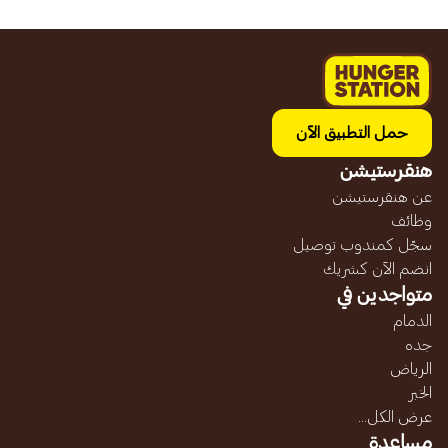
حمل التطبيق الآن
هنقرستيشن
عن هنقرستيشن
وظائف
سجّل كمندوب توصيل
انضم الآن كشريك
متواجدين في
الدمام
جده
الرياض
الخبر
عرض الكل...
مساعدة