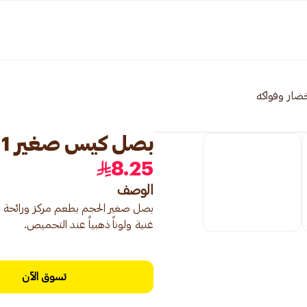
ضار وفواكه
بصل كيس صغير 1 كيس
8.25
الوصف
بصل صغير الحجم بطعم مركز ورائحة عط
غنية ولوناً ذهبياً عند التحميص.
تسوق الآن