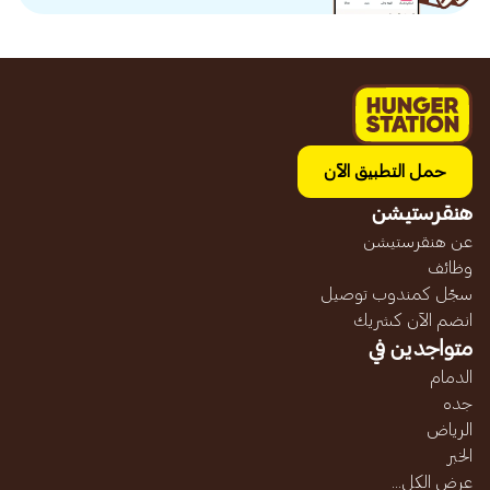
حمل التطبيق الآن
هنقرستيشن
عن هنقرستيشن
وظائف
سجّل كمندوب توصيل
انضم الآن كشريك
متواجدين في
الدمام
جده
الرياض
الخبر
عرض الكل...