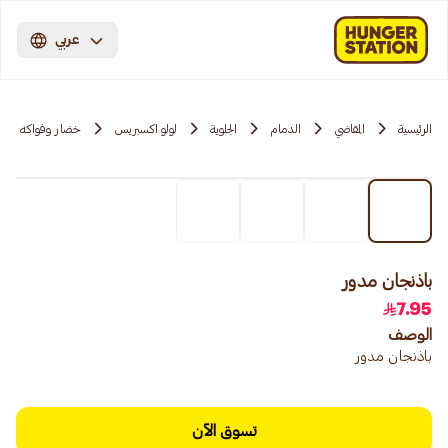
عربي
الرئيسية
المقاضي
الدمام
الجلوية
لولو اكسبريس
خضار وفواكه
باذنجان مدور
7.95
الوصف
باذنجان مدور
تسوق الآن