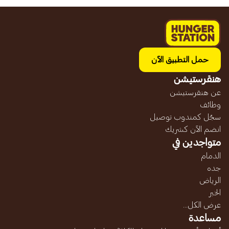
حمل التطبيق الآن
هنقرستيشن
عن هنقرستيشن
وظائف
سجّل كمندوب توصيل
انضم الآن كشريك
متواجدين في
الدمام
جده
الرياض
الخبر
عرض الكل...
مساعدة