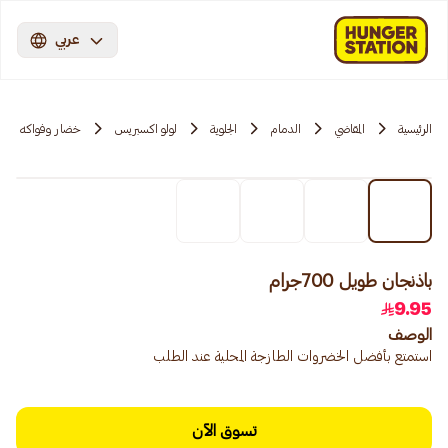
عربي
الرئيسية
المقاضي
الدمام
الجلوية
لولو اكسبريس
خضار وفواكه
باذنجان طويل 700جرام
9.95
الوصف
استمتع بأفضل الخضروات الطازجة المحلية عند الطلب
تسوق الآن