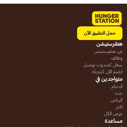
حمل التطبيق الآن
هنقرستيشن
عن هنقرستيشن
وظائف
سجّل كمندوب توصيل
انضم الآن كشريك
متواجدين في
الدمام
جده
الرياض
الخبر
عرض الكل...
مساعدة