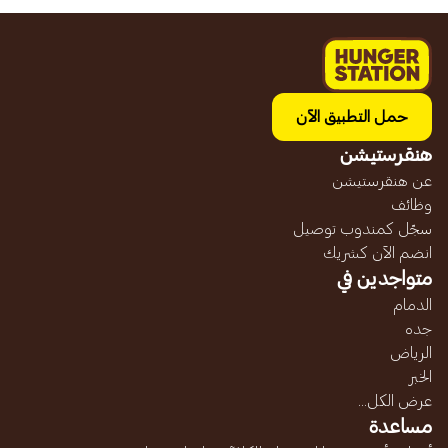
حمل التطبيق الآن
هنقرستيشن
عن هنقرستيشن
وظائف
سجّل كمندوب توصيل
انضم الآن كشريك
متواجدين في
الدمام
جده
الرياض
الخبر
عرض الكل...
مساعدة