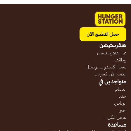
حمل التطبيق الآن
هنقرستيشن
عن هنقرستيشن
وظائف
سجّل كمندوب توصيل
انضم الآن كشريك
متواجدين في
الدمام
جده
الرياض
الخبر
عرض الكل...
مساعدة