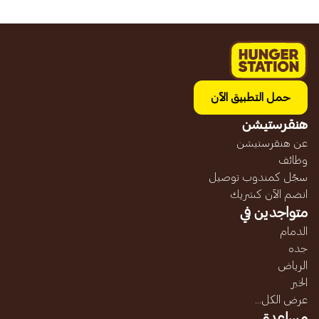
حمل التطبيق الآن
هنقرستيشن
عن هنقرستيشن
وظائف
سجّل كمندوب توصيل
انضم الآن كشريك
متواجدين في
الدمام
جده
الرياض
الخبر
عرض الكل...
مساعدة