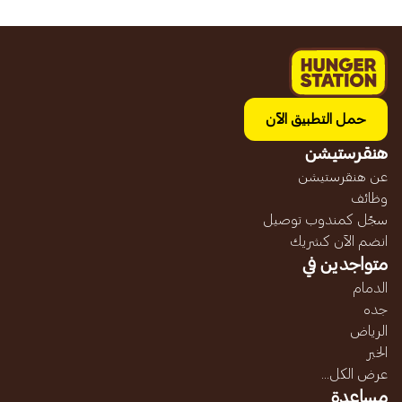
حمل التطبيق الآن
هنقرستيشن
عن هنقرستيشن
وظائف
سجّل كمندوب توصيل
انضم الآن كشريك
متواجدين في
الدمام
جده
الرياض
الخبر
عرض الكل...
مساعدة