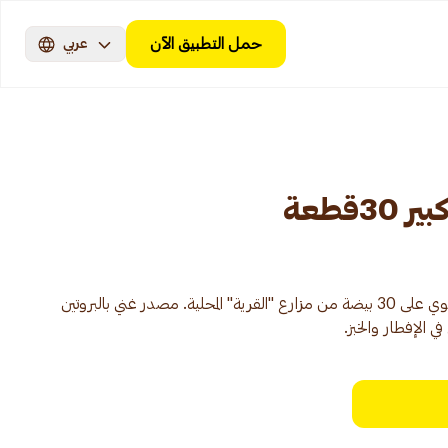
حمل التطبيق الآن
عربي
قطعة
طبق بيض أبيض طازج بحجم كبير يحتوي على 30 بيضة من مزارع "القرية" المحلية. مصدر غني بالبروتين
ي الإفطار والخبز.