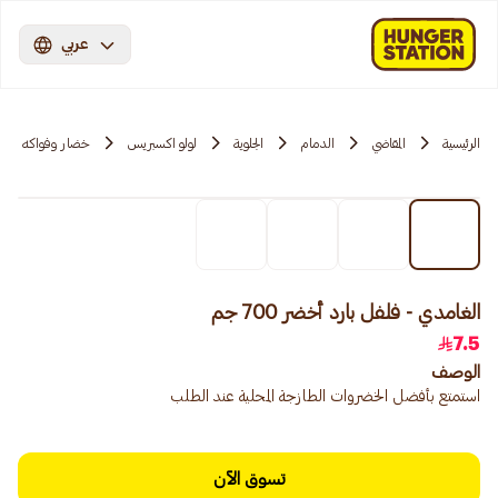
عربي
الرئيسية
المقاضي
الدمام
الجلوية
لولو اكسبريس
خضار وفواكه
الغامدي - فلفل بارد أخضر 700 جم
7.5
الوصف
استمتع بأفضل الخضروات الطازجة المحلية عند الطلب
تسوق الآن