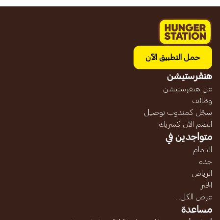
حمل التطبيق الآن
هنقرستيشن
عن هنقرستيشن
وظائف
سجّل كمندوب توصيل
انضم الآن كشريك
متواجدين في
الدمام
جده
الرياض
الخبر
عرض الكل...
مساعدة