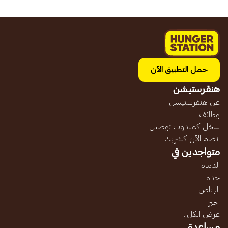
حمل التطبيق الآن
هنقرستيشن
عن هنقرستيشن
وظائف
سجّل كمندوب توصيل
انضم الآن كشريك
متواجدين في
الدمام
جده
الرياض
الخبر
عرض الكل...
مساعدة