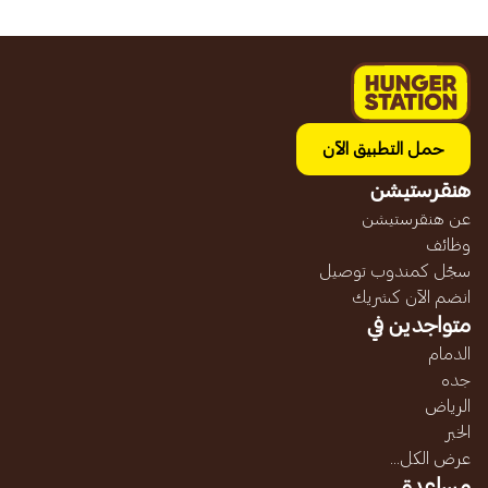
حمل التطبيق الآن
هنقرستيشن
عن هنقرستيشن
وظائف
سجّل كمندوب توصيل
انضم الآن كشريك
متواجدين في
الدمام
جده
الرياض
الخبر
عرض الكل...
مساعدة