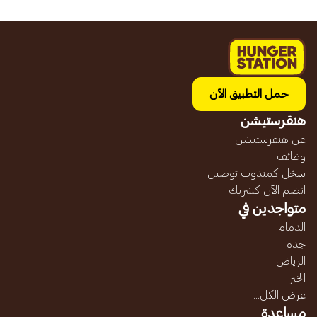
حمل التطبيق الآن
هنقرستيشن
عن هنقرستيشن
وظائف
سجّل كمندوب توصيل
انضم الآن كشريك
متواجدين في
الدمام
جده
الرياض
الخبر
عرض الكل...
مساعدة