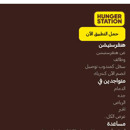
حمل التطبيق الآن
هنقرستيشن
عن هنقرستيشن
وظائف
سجّل كمندوب توصيل
انضم الآن كشريك
متواجدين في
الدمام
جده
الرياض
الخبر
عرض الكل...
مساعدة