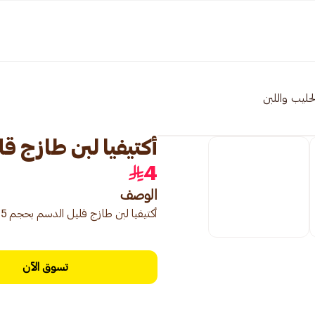
لحليب واللبن
أكتيفيا لبن طازج قليل
4
الوصف
أكتيفيا لبن طازج قليل الدسم بحجم 375 مل، خفيف ولذيذ.
تسوق الآن