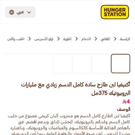
عربي
الرئيسية
المقاضي
الدمام
الجلوية
لولو اكسبريس
الحليب واللبن
أكتيفيا لبن طازج سادة كامل الدسم زبادي مع مليارات
البروبيوتيك 375مل
4
الوصف
أكتيفيا لبن الطازج كامل الدسم هو مشروب ألبان كريمي مصنوع من حليب
كامل الدسم ومُدعّم بالبروبيوتيك، ليُحسّن المذاق ويدعم الهضم. غني
بالعناصر الغذائية الأساسية كالكالسيوم والفيتامينات والبروبيوتيك، وباعتباره
مصدرًا للبروتين، يُعزز صحة الأمعاء والرفاهية العامة. بينما تُعزز البروبيوتيك