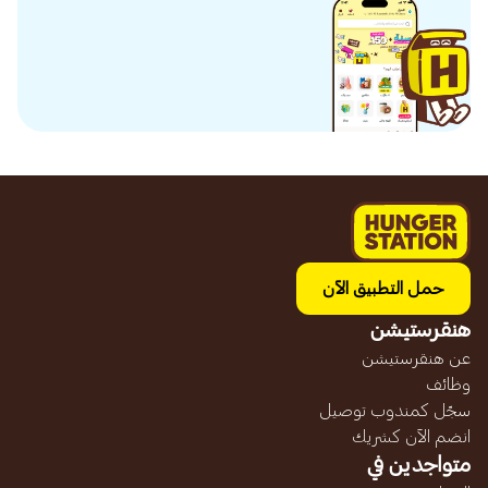
حمل التطبيق الآن
هنقرستيشن
عن هنقرستيشن
وظائف
سجّل كمندوب توصيل
انضم الآن كشريك
متواجدين في