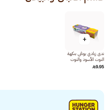
+
ندى زبادي يوناني بنكهة
التوت الأسود والتوت
الأحمر 3×160جرام
9.95