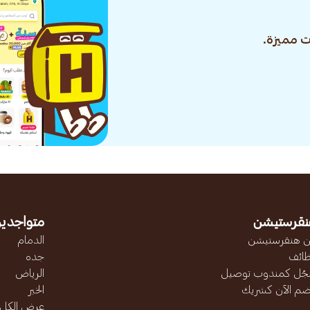
 مميزة.
نقرستيشن
متواجدين
 هنقرستيشن
الدمام
ائف
جده
ّل كمندوب توصيل
الرياض
ضم الآن كشريك
الخبر
عرض الكل..