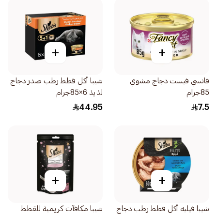
+
+
فانسي فيست دجاج مشوي
شيبا أكل قطط رطب صدر دجاج
85جرام
لذيذ 6×85جرام
44.95
7.5
+
+
شيبا فيليه أكل قطط رطب دجاج
شيبا مكافآت كريمية للقطط