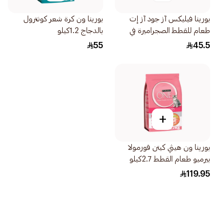
بورينا فيليكس آز جود آز إت
بورينا ون كرة شعر كونترول
طعام للقطط الصجراميرة في
بالدجاج 1.2كيلو
الجيلي حتى عمر سنة 12 ×
55
45.5
85جرام
+
بورينا ون هيثي كيتن فورمولا
بيرميو طعام القطط 2.7كيلو
119.95