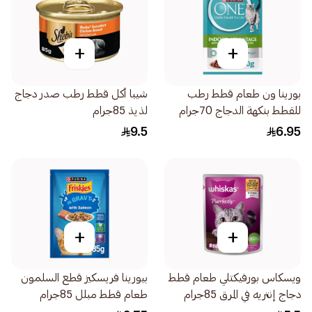
+
+
بورينا ون طعام قطط رطب
شيبا أكل قطط رطب صدر دجاج
للقطط بنكهة الدجاج 70جرام
لذيذ 85جرام
9.5
6.95
+
+
ويسكاس بورفيكتلي طعام قطط
بيورينا فريسكيز قطع السلمون
دجاج إنتريه في المرق 85جرام
طعام قطط مبلل 85جرام