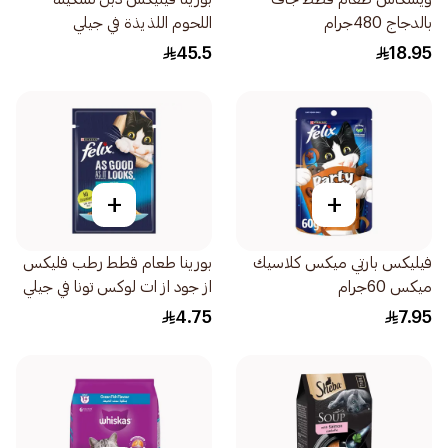
بالدجاج 480جرام
اللحوم اللذيذة في جيلي
12×85جرام
45.5
18.95
+
+
فيليكس بارتي ميكس كلاسيك
بورينا طعام قطط رطب فليكس
ميكس 60جرام
از جود از ات لوكس تونا في جيلي
85جرام
4.75
7.95