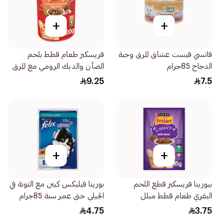
+
+
فانسي فيست عشاق المرق وجبة
فريسكيز طعام قطط بلحم
الدجاج 85جرام
الضأن والديك الرومي مع المرق
400جرام
9.25
7.5
+
+
بيورينا فريسكيز قطع اللحم
بورينا فيليكس كيتن مع التونة في
البقري طعام قطط مبلل
الجيلي حتى عمر سنة 85جرام
85جرام
4.75
3.75