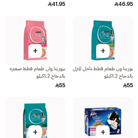
41.95
46.95
+
+
بورينا ون طعام قطط داخل المنزل
بيورينا وان طعام قطط صغيرة
بالدجاج 1.2كيلو
بالدجاج 1.2كيلو
55
55
+
+