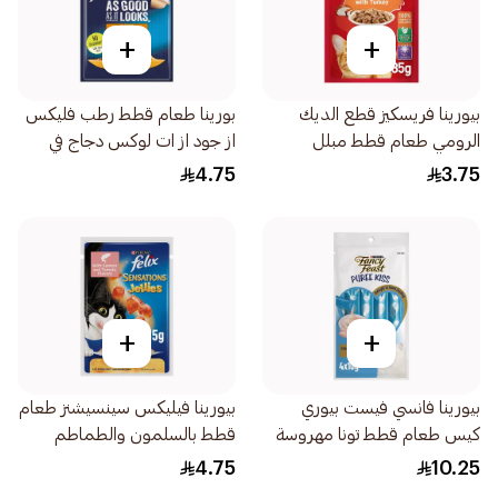
+
+
بيورينا فريسكيز قطع الديك
بورينا طعام قطط رطب فليكس
الرومي طعام قطط مبلل
از جود از ات لوكس دجاج في
85جرام
جيلي 85جرام
4.75
3.75
+
+
بيورينا فانسي فيست بيوري
بيورينا فيليكس سينسيشنز طعام
كيس طعام قطط تونا مهروسة
قطط بالسلمون والطماطم
مع شرائح الدجاج 40جرام
85جرام
4.75
10.25