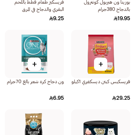
بورينا ون هيربول كونترول
فريسكيز طعام قطط باللحم
بالدجاج 380جرام
البقري والدجاج في المرق
400جرام
9.25
19.95
+
+
فريسكيس كيتن ديسكفري 1كيلو
ون دجاج كرة شعر بالغ 70جرام
6.95
29.25