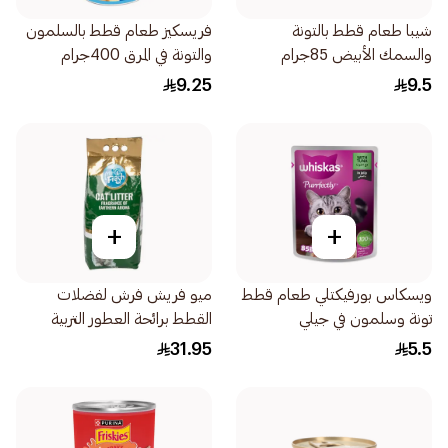
شيبا طعام قطط بالتونة
فريسكيز طعام قطط بالسلمون
والسمك الأبيض 85جرام
والتونة في المرق 400جرام
9.25
9.5
+
+
ويسكاس بورفيكتلي طعام قطط
ميو فريش فرش لفضلات
تونة وسلمون في جيلي
القطط برائحة العطور التربية
24×85جرام
5كيلو
31.95
5.5