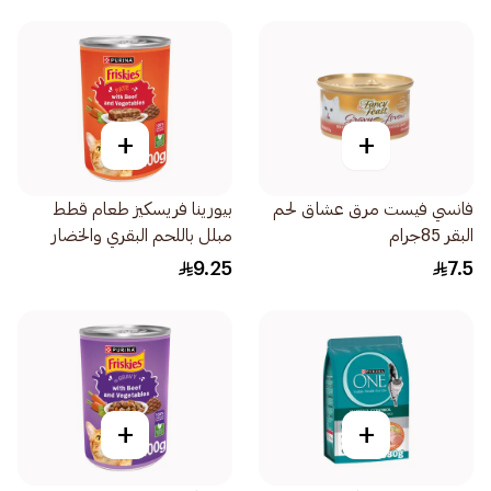
+
+
فانسي فيست مرق عشاق لحم
بيورينا فريسكيز طعام قطط
البقر 85جرام
مبلل باللحم البقري والخضار
400جرام
9.25
7.5
+
+