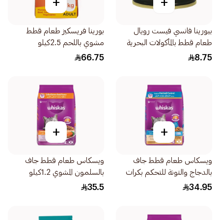
+
+
بيورينا فانسي فيست رويال
بورينا فريسكيز طعام قطط
طعام قطط بالمأكولات البحرية
مشوي باللحم 2.5كيلو
والدجاج 85جرام
66.75
8.75
+
+
ويسكاس طعام قطط جاف
ويسكاس طعام قطط جاف
بالدجاج والتونة للتحكم بكرات
بالسلمون المشوي 1.2كيلو
الشعر 1.1كيلو
35.5
34.95