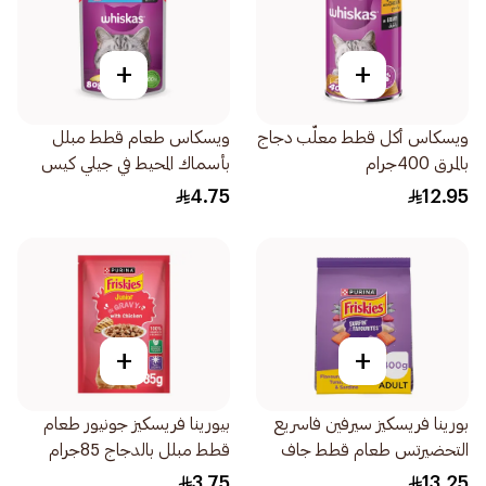
+
+
ويسكاس أكل قطط معلّب دجاج
ويسكاس طعام قطط مبلل
بالمرق 400جرام
بأسماك المحيط في جيلي كيس
80جرام
4.75
12.95
+
+
بورينا فريسكيز سيرفين فاسريع
بيورينا فريسكيز جونيور طعام
التحضيرتس طعام قطط جاف
قطط مبلل بالدجاج 85جرام
400جرام
3.75
13.25