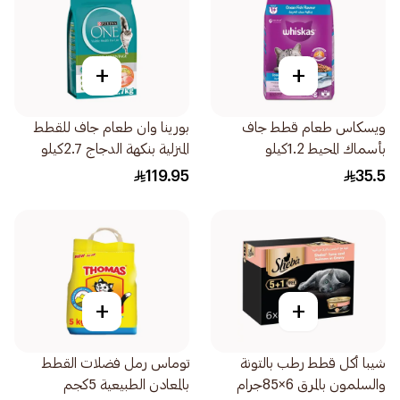
+
+
ويسكاس طعام قطط جاف
بورينا وان طعام جاف للقطط
بأسماك المحيط 1.2كيلو
المنزلية بنكهة الدجاج 2.7كيلو
119.95
35.5
+
+
شيبا أكل قطط رطب بالتونة
توماس رمل فضلات القطط
والسلمون بالمرق 6×85جرام
بالمعادن الطبيعية 5كجم