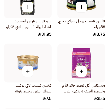
+
+
فانسي فيست رويال شرائح دجاج
ميو فريش فرش لفضلات
85جرام
القطط برائحة زنبق الوادي 5كيلو
31.95
8.75
+
+
ويسكاس أكل قطط جاف للأم
فانسي فيست لافي لوفيس
والقطط الصغيرة بنكهة التونة
سمك أبيض محيط وتونة
والسلمون 1.1كيلو
85جرام
7.5
35.5