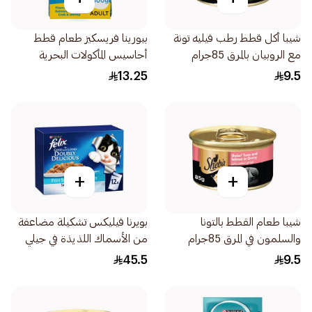
شيبا أكل قطط رطب فيليه تونة
بيورينا فريسكيز طعام قطط
مع الروبيان بالمرق 85جرام
أحاسيس المأكولات البحرية
400جرام
13.25
9.5
+
+
شيبا طعام القطط بالتونا
بويرنا فيليكس تشكيلة مضاعفة
والسلمون في المرق 85جرام
من الأسماك اللذيذة في جيلي
12×85جرام
45.5
9.5