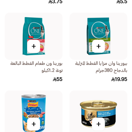
3.75
5.5
+
+
بيورينا وان مزايا القطط المنزلية
بورينا ون طعام القطط البالغة
بالدجاج 380جرام
تونة 1.2كيلو
55
19.95
+
+