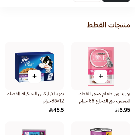
منتجات القطط
+
+
بورينا ون طعام صحي للقطط
بورينا فيليكس التشكيلة المفضلة
الصغيرة مع الدجاج 85 جرام
12×85جرام
45.5
6.95