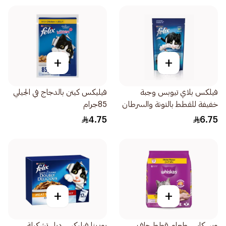
+
+
فيلكس بلاي تيوبس وجبة
فيليكس كيتن بالدجاج في الجيلي
خفيفة للقطط بالتونة والسرطان
85جرام
50جرام
4.75
6.75
+
+
ويسكاس طعام قطط جاف
بورينا فيليكس دبل تشكيلة