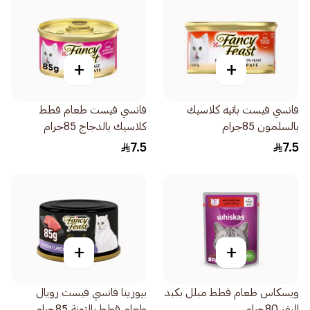
+
+
فانسي فيست باتيه كلاسيك
فانسي فيست طعام قطط
بالسلمون 85جرام
كلاسيك بالدجاج 85جرام
7.5
7.5
+
+
ويسكاس طعام قطط مبلل بكبد
بيورينا فانسي فيست رويال
البقر 80جرام
طعام قطط بالتونة 85جرام