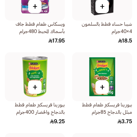
+
+
شيبا حساء قطط بالسلمون
ويسكاس طعام قطط جاف
4×40جرام
بأسماك المحيط 480جرام
17.95
18.5
+
+
بيورينا فريسكيز طعام قطط
بيورينا فريسكيز طعام قطط
مبلل بالدجاج 85جرام
بالدجاج والخضار 400جرام
9.25
3.75