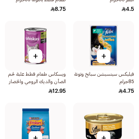
8.75
4.5
+
+
فيليكس سينسيشن سبانخ وتونة
ويسكاس طعام قطط علبة لحم
85جرام
الضأن والديك الرومي والخضار
في المرق 400جرام
12.95
4.75
+
+