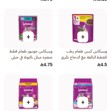
+
+
ويسكاس كيس طعام رطب
ويسكاس جونيور طعام قطط
للقطط البالغة مع الدجاج بالمرق
صغيرة مبلل بالتونة في جيلي
لعمر السنة وما فوق 80جرام
كيس 80جرام
4.75
4.5
+
+