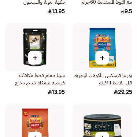
مع التونة المستدامة 60جرام
بنكهة التونة والسلمون
4×12جرام
13.95
9.5
+
+
بورينا فرسكس المأكولات البحرية
شيبا طعام قطط مكافآت
اكل القطط 1.1كيلو
كريمية مشكلة ميلتي دجاج
وسمك أبيض 48×12جرام
13.95
29.25