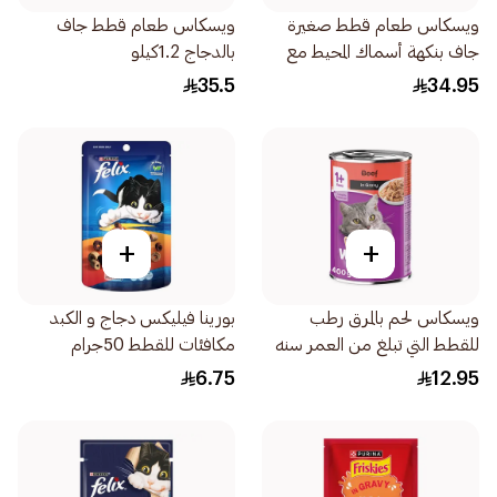
ويسكاس طعام قطط صغيرة
ويسكاس طعام قطط جاف
جاف بنكهة أسماك المحيط مع
بالدجاج 1.2كيلو
الحليب 1.1كيلو
35.5
34.95
+
+
ويسكاس لحم بالمرق رطب
بورينا فيليكس دجاج و الكبد
للقطط التي تبلغ من العمر سنه
مكافئات للقطط 50جرام
فما فوق 400جرام
6.75
12.95